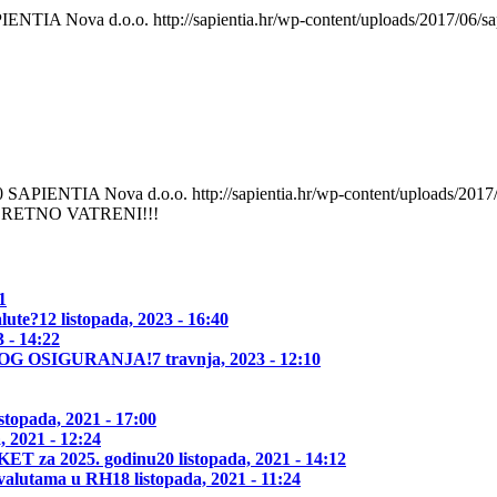
IENTIA Nova d.o.o.
http://sapientia.hr/wp-content/uploads/2017/06
0
SAPIENTIA Nova d.o.o.
http://sapientia.hr/wp-content/uploads/20
SRETNO VATRENI!!!
1
alute?
12 listopada, 2023 - 16:40
3 - 14:22
OG OSIGURANJA!
7 travnja, 2023 - 12:10
istopada, 2021 - 17:00
, 2021 - 12:24
KET za 2025. godinu
20 listopada, 2021 - 14:12
tovalutama u RH
18 listopada, 2021 - 11:24