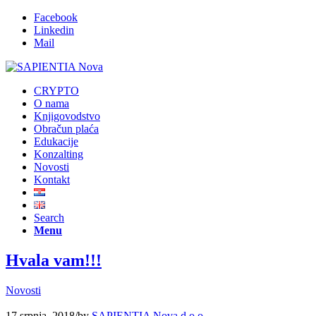
Facebook
Linkedin
Mail
CRYPTO
O nama
Knjigovodstvo
Obračun plaća
Edukacije
Konzalting
Novosti
Kontakt
Search
Menu
Hvala vam!!!
Novosti
17 srpnja, 2018
/
by
SAPIENTIA Nova d.o.o.