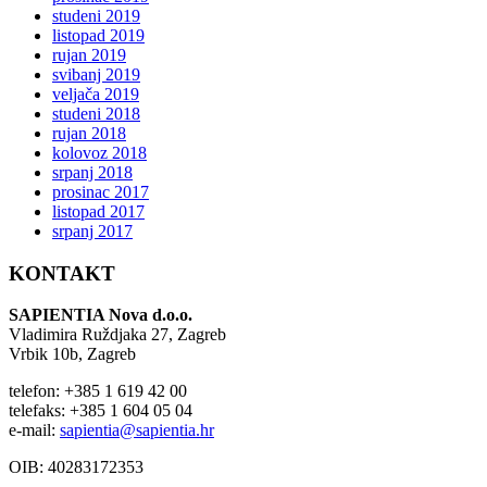
studeni 2019
listopad 2019
rujan 2019
svibanj 2019
veljača 2019
studeni 2018
rujan 2018
kolovoz 2018
srpanj 2018
prosinac 2017
listopad 2017
srpanj 2017
KONTAKT
SAPIENTIA Nova d.o.o.
Vladimira Ruždjaka 27, Zagreb
Vrbik 10b, Zagreb
telefon: +385 1 619 42 00
telefaks: +385 1 604 05 04
e-mail:
sapientia@sapientia.hr
OIB: 40283172353