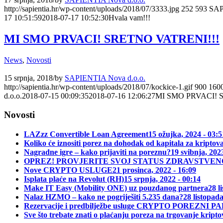
http://sapientia.hr/wp-content/uploads/2018/07/3333.jpg
252
593
SAP
17 10:51:59
2018-07-17 10:52:30
Hvala vam!!!
MI SMO PRVACI! SRETNO VATRENI!!!
News
,
Novosti
15 srpnja, 2018
/
by
SAPIENTIA Nova d.o.o.
http://sapientia.hr/wp-content/uploads/2018/07/kockice-1.gif
900
160
d.o.o.
2018-07-15 00:09:35
2018-07-16 12:06:27
MI SMO PRVACI! 
Novosti
LAZzz Convertible Loan Agreement
15 ožujka, 2024 - 03:5
Koliko će iznositi porez na dohodak od kapitala za kriptov
Nagradne igre – kako prijaviti na poreznu?
19 svibnja, 202
OPREZ! PROVJERITE SVOJ STATUS ZDRAVSTVEN
Nove CRYPTO USLUGE
21 prosinca, 2022 - 16:09
Isplata plaće na Revolut (RH)
15 srpnja, 2022 - 00:14
Make IT Easy (Mobility ONE) uz pouzdanog partnera
28 l
Nalaz HZMO – kako ne pogriješiti 5.235 dana?
28 listopada
Rezervacije i predbilježbe usluge CRYPTO POREZNI PA
Sve što trebate znati o plaćanju poreza na trgovanje krip