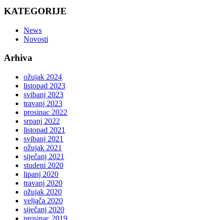
KATEGORIJE
News
Novosti
Arhiva
ožujak 2024
listopad 2023
svibanj 2023
travanj 2023
prosinac 2022
srpanj 2022
listopad 2021
svibanj 2021
ožujak 2021
siječanj 2021
studeni 2020
lipanj 2020
travanj 2020
ožujak 2020
veljača 2020
siječanj 2020
prosinac 2019