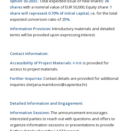
option
:
03.2033
; Total expected issue of new shares:
36
shares
with a nominal value of EUR 50,000; Equity share:
1
share will represent 0.70% of initial capital
, i.e. for the total
expected conversion ratio of
25%.
Information Provision:
Introductory materials and detailed
terms will be provided upon expressing interest.
Contact Information:
Accessibility of
Project Materials
:
A link
is provided for
access to project materials.
Further Inquiries:
Contact details are provided for additional
inquiries (mirjana.marinkovic@sapientia.hr)
Detailed Information and Engagement:
Information Sessions:
The announcement encourages
interested parties to reach out with questions and offers to
organize information sessions or presentations to provide