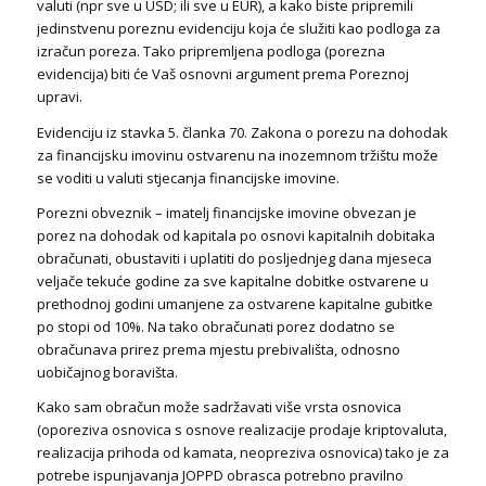
valuti (npr sve u USD; ili sve u EUR), a kako biste pripremili
jedinstvenu poreznu evidenciju koja će služiti kao podloga za
izračun poreza. Tako pripremljena podloga (porezna
evidencija) biti će Vaš osnovni argument prema Poreznoj
upravi.
Evidenciju iz stavka 5. članka 70. Zakona o porezu na dohodak
za financijsku imovinu ostvarenu na inozemnom tržištu može
se voditi u valuti stjecanja financijske imovine.
Porezni obveznik – imatelj financijske imovine obvezan je
porez na dohodak od kapitala po osnovi kapitalnih dobitaka
obračunati, obustaviti i uplatiti do posljednjeg dana mjeseca
veljače tekuće godine za sve kapitalne dobitke ostvarene u
prethodnoj godini umanjene za ostvarene kapitalne gubitke
po stopi od 10%. Na tako obračunati porez dodatno se
obračunava prirez prema mjestu prebivališta, odnosno
uobičajnog boravišta.
Kako sam obračun može sadržavati više vrsta osnovica
(oporeziva osnovica s osnove realizacije prodaje kriptovaluta,
realizacija prihoda od kamata, neopreziva osnovica) tako je za
potrebe ispunjavanja JOPPD obrasca potrebno pravilno