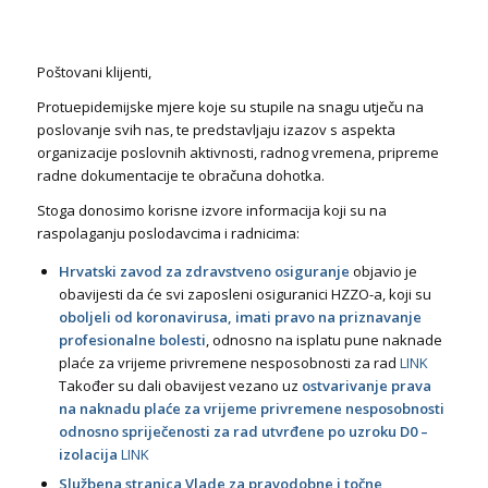
Poštovani klijenti,
Protuepidemijske mjere koje su stupile na snagu utječu na
poslovanje svih nas, te predstavljaju izazov s aspekta
organizacije poslovnih aktivnosti, radnog vremena, pripreme
radne dokumentacije te obračuna dohotka.
Stoga donosimo korisne izvore informacija koji su na
raspolaganju poslodavcima i radnicima:
Hrvatski zavod za zdravstveno osiguranje
objavio je
obavijesti da će svi zaposleni osiguranici HZZO-a, koji su
oboljeli od koronavirusa, imati pravo na priznavanje
profesionalne bolesti
, odnosno na isplatu pune naknade
plaće za vrijeme privremene nesposobnosti za rad
LINK
Također su dali obavijest vezano uz
ostvarivanje prava
na naknadu plaće za vrijeme privremene nesposobnosti
odnosno spriječenosti za rad utvrđene po uzroku D0 –
izolacija
LINK
Službena stranica Vlade za pravodobne i točne