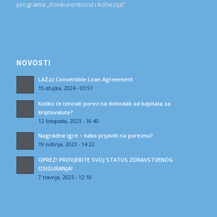
programa „Konkurentnost i kohezija“
NOVOSTI
LAZzz Convertible Loan Agreement
15 ožujka, 2024 - 03:51
Koliko će iznositi porez na dohodak od kapitala za
kriptovalute?
12 listopada, 2023 - 16:40
Nagradne igre – kako prijaviti na poreznu?
19 svibnja, 2023 - 14:22
OPREZ! PROVJERITE SVOJ STATUS ZDRAVSTVENOG
OSIGURANJA!
7 travnja, 2023 - 12:10