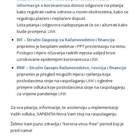
informacije o koronavirusu
donosi odgovore na pitanja
kako regulirati radne odnose u novim okolnostima, kako se
reguliraju plaćeni i neplaćeni dopust.
Lista pitanja i odgovora nadopunjavat će se i ažurirati kako
bude promjena.
LINK
RIF – Stručni časposip za Računovodstvo i financije
pripremio je besplatni webinar i PPT prezentaciju na temu
Postupci i mjere očuvanja radnih mjesta uslijed krize
uzrokovane epidemijom koronavirusa
LINK
RRIF – Stručni časopis Računovodstvo, revizija i financije
pripremio je pregled mogućih mjera i rješenja koja
poslodavcima stoje na raspolaganju
LINK
i ogledne
primjere odluka koje poslodavcima stoje na raspolaganju
za vrijeme pandemije
LINK
Za sva pitanja, informacije, te asistenciju u implementaciji
Vaših odluka, SAPIENTIA Nova Vam stoji na raspolaganju.
​​Želimo Vam puno zdravlja i “korona-virus-free” period koji je
pred nama!