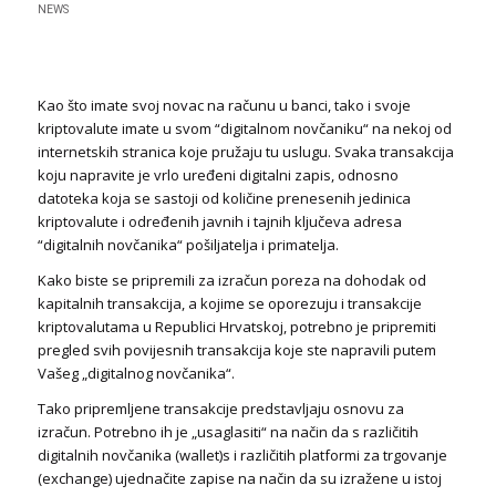
NEWS
Kao što imate svoj novac na računu u banci, tako i svoje
kriptovalute imate u svom “digitalnom novčaniku“ na nekoj od
internetskih stranica koje pružaju tu uslugu. Svaka transakcija
koju napravite je vrlo uređeni digitalni zapis, odnosno
datoteka koja se sastoji od količine prenesenih jedinica
kriptovalute i određenih javnih i tajnih ključeva adresa
“digitalnih novčanika“ pošiljatelja i primatelja.
Kako biste se pripremili za izračun poreza na dohodak od
kapitalnih transakcija, a kojime se oporezuju i transakcije
kriptovalutama u Republici Hrvatskoj, potrebno je pripremiti
pregled svih povijesnih transakcija koje ste napravili putem
Vašeg „digitalnog novčanika“.
Tako pripremljene transakcije predstavljaju osnovu za
izračun. Potrebno ih je „usaglasiti“ na način da s različitih
digitalnih novčanika (wallet)s i različitih platformi za trgovanje
(exchange) ujednačite zapise na način da su izražene u istoj