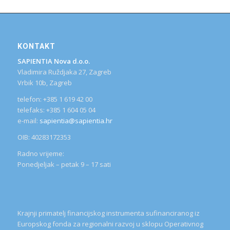
KONTAKT
SAPIENTIA Nova d.o.o.
Vladimira Ruždjaka 27, Zagreb
Vrbik 10b, Zagreb
telefon: +385 1 619 42 00
telefaks: +385 1 604 05 04
e-mail:
sapientia@sapientia.hr
OIB: 40283172353
Radno vrijeme:
Ponedjeljak – petak 9 – 17 sati
Krajnji primatelj financijskog instrumenta sufinanciranog iz
Europskog fonda za regionalni razvoj u sklopu Operativnog