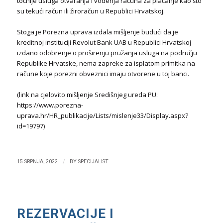
točnije usluga otvaranja i vođenja računa za plaćanje kao što
su tekući račun ili žiroračun u Republici Hrvatskoj.
Stoga je Porezna uprava izdala mišljenje budući da je
kreditnoj instituciji Revolut Bank UAB u Republici Hrvatskoj
izdano odobrenje o proširenju pružanja usluga na području
Republike Hrvatske, nema zapreke za isplatom primitka na
račune koje porezni obveznici imaju otvorene u toj banci.
(link na cjelovito mišljenje Središnjeg ureda PU:
https://www.porezna-
uprava.hr/HR_publikacije/Lists/mislenje33/Display.aspx?
id=19797)
/
15 SRPNJA, 2022
BY
SPECIJALIST
REZERVACIJE I