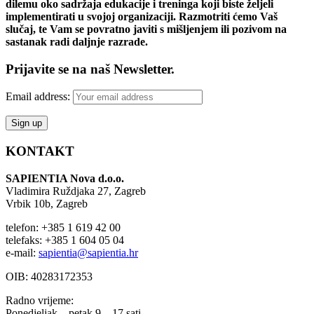
dilemu oko sadržaja edukacije i treninga koji biste željeli
implementirati u svojoj organizaciji. Razmotriti ćemo Vaš
slučaj, te Vam se povratno javiti s mišljenjem ili pozivom na
sastanak radi daljnje razrade.
Prijavite se na naš Newsletter.
Email address:
KONTAKT
SAPIENTIA Nova d.o.o.
Vladimira Ruždjaka 27, Zagreb
Vrbik 10b, Zagreb
telefon: +385 1 619 42 00
telefaks: +385 1 604 05 04
e-mail:
sapientia@sapientia.hr
OIB: 40283172353
Radno vrijeme:
Ponedjeljak – petak 9 – 17 sati