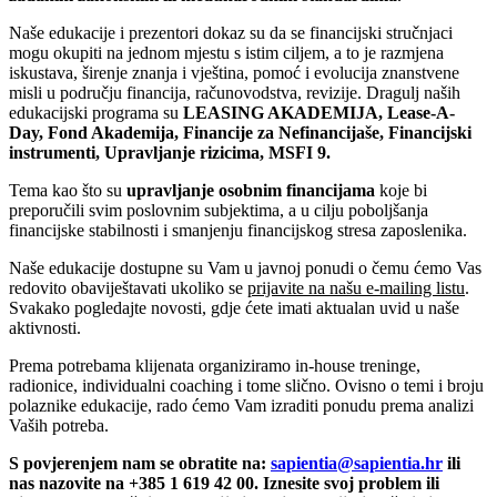
Naše edukacije i prezentori dokaz su da se financijski stručnjaci
mogu okupiti na jednom mjestu s istim ciljem, a to je razmjena
iskustava, širenje znanja i vještina, pomoć i evolucija znanstvene
misli u području financija, računovodstva, revizije. Dragulj naših
edukacijski programa su
LEASING AKADEMIJA, Lease-A-
Day, Fond Akademija, Financije za Nefinancijaše, Financijski
instrumenti, Upravljanje rizicima, MSFI 9.
Tema kao što su
upravljanje osobnim financijama
koje bi
preporučili svim poslovnim subjektima, a u cilju poboljšanja
financijske stabilnosti i smanjenju financijskog stresa zaposlenika.
Naše edukacije dostupne su Vam u javnoj ponudi o čemu ćemo Vas
redovito obaviještavati ukoliko se
prijavite na našu e-mailing listu
.
Svakako pogledajte novosti, gdje ćete imati aktualan uvid u naše
aktivnosti.
Prema potrebama klijenata organiziramo in-house treninge,
radionice, individualni coaching i tome slično. Ovisno o temi i broju
polaznike edukacije, rado ćemo Vam izraditi ponudu prema analizi
Vaših potreba.
S povjerenjem nam se obratite na:
sapientia@sapientia.hr
ili
nas nazovite na
+385 1 619 42 00
. Iznesite svoj problem ili