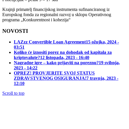
Krajnji primatelj financijskog instrumenta sufinanciranog iz
Europskog fonda za regionalni razvoj u sklopu Operativnog
programa „Konkurentnost i kohezija“
NOVOSTI
LAZzz Convertible Loan Agreement
15 ožujka, 2024 -
03:51
Koliko će iznositi porez na dohodak od kapitala za
kriptovalute?
12 listopada, 2023 - 16:40
Nagradne igre – kako prijaviti na poreznu?
19 svibnja,
2023 - 14:22
OPREZ! PROVJERITE SVOJ STATUS
ZDRAVSTVENOG OSIGURANJA!
7 travnja, 2023 -
12:10
Scroll to top