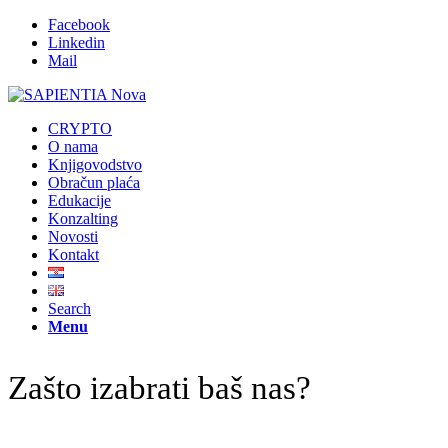
Facebook
Linkedin
Mail
CRYPTO
O nama
Knjigovodstvo
Obračun plaća
Edukacije
Konzalting
Novosti
Kontakt
Search
Menu
Zašto izabrati baš nas?