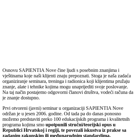
Osnovu SAPIENTIA Nove čine ljudi s posebnim znanjima i
vještinama koje naši klijenti znaju prepoznati. Stoga je naša zadaća
organiziranje seminara, treninga i radionica koji klijentima pružaju
znanje, alate i tehnike kojima mogu unaprijediti svoje poslovanje.
Na taj način postajemo odgovorni članovi društva, vodeći računa da
je znanje dostupno.
Prvi otvoreni (javni) seminar u organizaciji SAPIENTIA Nove
održan je u jesen 2006. godine. Od tada pa do danas ponosno
možemo predstaviti preko 100 edukacijskih programa i kvalitetnih
programa kojima smo
upotpunili stručni/teorijski opus u
Republici Hrvatskoj i regiji, te povezali iskustva iz prakse sa
zadanim zakonskim ili međunarodnim standardima.