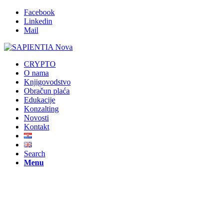
Facebook
Linkedin
Mail
CRYPTO
O nama
Knjigovodstvo
Obračun plaća
Edukacije
Konzalting
Novosti
Kontakt
Search
Menu