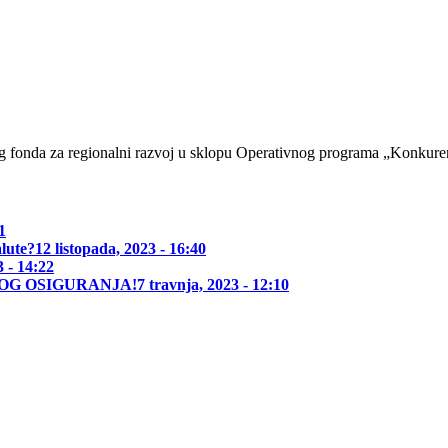
og fonda za regionalni razvoj u sklopu Operativnog programa „Konkuren
1
alute?
12 listopada, 2023 - 16:40
3 - 14:22
OG OSIGURANJA!
7 travnja, 2023 - 12:10