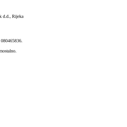
d.d., Rijeka
m 080465836.
.
mostalno.