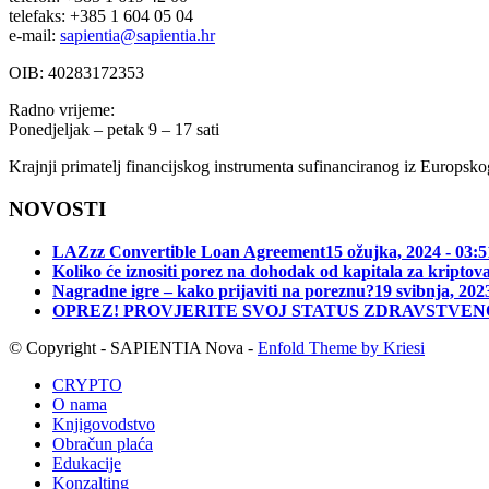
telefaks: +385 1 604 05 04
e-mail:
sapientia@sapientia.hr
OIB: 40283172353
Radno vrijeme:
Ponedjeljak – petak 9 – 17 sati
Krajnji primatelj financijskog instrumenta sufinanciranog iz Europsk
NOVOSTI
LAZzz Convertible Loan Agreement
15 ožujka, 2024 - 03:5
Koliko će iznositi porez na dohodak od kapitala za kriptov
Nagradne igre – kako prijaviti na poreznu?
19 svibnja, 202
OPREZ! PROVJERITE SVOJ STATUS ZDRAVSTVEN
© Copyright - SAPIENTIA Nova -
Enfold Theme by Kriesi
CRYPTO
O nama
Knjigovodstvo
Obračun plaća
Edukacije
Konzalting