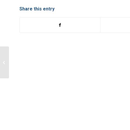
Share this entry
SAPIENTIA Nova
informacije klijentima
(COVID-19 – MJERE;
19.03.)