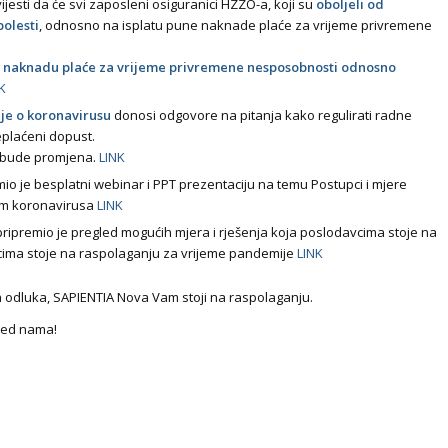
ijesti da će svi zaposleni osiguranici HZZO-a, koji su
oboljeli od
bolesti
, odnosno na isplatu pune naknade plaće za vrijeme privremene
a naknadu plaće za vrijeme privremene nesposobnosti odnosno
K
je o koronavirusu
donosi odgovore na pitanja kako regulirati radne
eplaćeni dopust.
ko bude promjena.
LINK
io je besplatni webinar i PPT prezentaciju na temu Postupci i mjere
jom koronavirusa
LINK
pripremio je pregled mogućih mjera i rješenja koja poslodavcima stoje na
cima stoje na raspolaganju za vrijeme pandemije
LINK
ših odluka, SAPIENTIA Nova Vam stoji na raspolaganju.
pred nama!