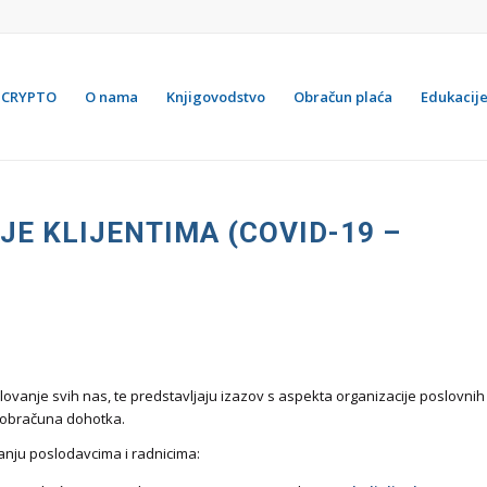
CRYPTO
O nama
Knjigovodstvo
Obračun plaća
Edukacij
JE KLIJENTIMA (COVID-19 –
ovanje svih nas, te predstavljaju izazov s aspekta organizacije poslovnih
 obračuna dohotka.
anju poslodavcima i radnicima: