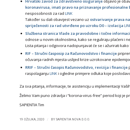
Hrvatski zavod za zdravstveno osiguranje
objavio je obav
koronavirusa, imati pravo na priznavanje profesionalne 
nesposobnosti za rad
LINK
Također su dali obavijest vezano uz
ostvarivanje prava n
spriječenosti za rad utvrđene po uzroku D0 – izolacija
LIN
Službena stranica Vlade za pravodobne i točne informaci
odnose u novim okolnostima, kako se reguliraju plaćeni i n
Lista pitanja i odgovora nadopunjavat će se i ažurirati ka
RIF – Stručni časposip za Računovodstvo i financije
priprem
očuvanja radnih mjesta uslijed krize uzrokovane epidemi
RRIF – Stručni časopis Računovodstvo, revizija i financije
raspolaganju
LINK
i ogledne primjere odluka koje poslodav
Za sva pitanja, informacije, te asistenciju u implementaciji Va
​​Želimo Vam puno zdravlja i “korona-virus-free” period koji je 
SAPIENTIA Tim
/
19 OŽUJKA, 2020
BY
SAPIENTIA NOVA D.O.O.