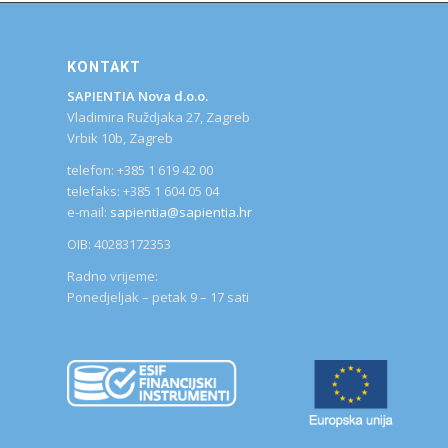
KONTAKT
SAPIENTIA Nova d.o.o.
Vladimira Ruždjaka 27, Zagreb
Vrbik 10b, Zagreb
telefon: +385 1 619 42 00
telefaks: +385 1 604 05 04
e-mail:
sapientia@sapientia.hr
OIB: 40283172353
Radno vrijeme:
Ponedjeljak – petak 9 – 17 sati