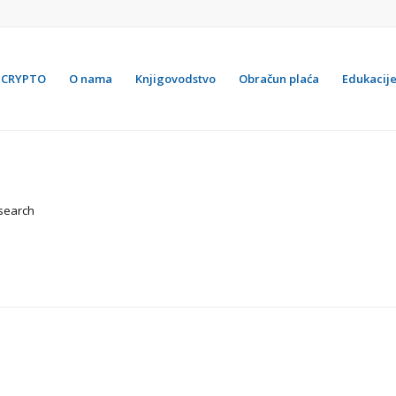
CRYPTO
O nama
Knjigovodstvo
Obračun plaća
Edukacij
 search