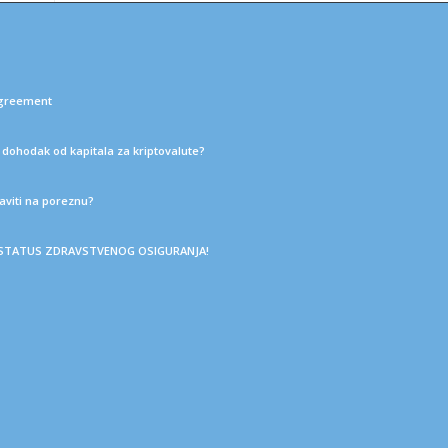
Agreement
a dohodak od kapitala za kriptovalute?
aviti na poreznu?
J STATUS ZDRAVSTVENOG OSIGURANJA!