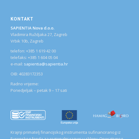
KONTAKT
SAPIENTIA Nova d.o.o.
Vladimira Ruždjaka 27, Zagreb
Vrbik 10b, Zagreb
telefon: +385 1 619 42 00
telefaks: +385 1 604 05 04
e-mail:
sapientia@sapientia.hr
OIB: 40283172353
Radno vrijeme:
Ponedjeljak – petak 9 – 17 sati
Krajnji primatelj financijskog instrumenta sufinanciranog iz
Europskog fonda za regionalni razvoj u sklopu Operativnog