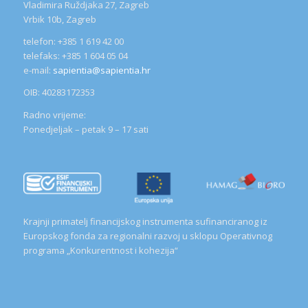
Vladimira Ruždjaka 27, Zagreb
Vrbik 10b, Zagreb
telefon: +385 1 619 42 00
telefaks: +385 1 604 05 04
e-mail:
sapientia@sapientia.hr
OIB: 40283172353
Radno vrijeme:
Ponedjeljak – petak 9 – 17 sati
Krajnji primatelj financijskog instrumenta sufinanciranog iz
Europskog fonda za regionalni razvoj u sklopu Operativnog
programa „Konkurentnost i kohezija“