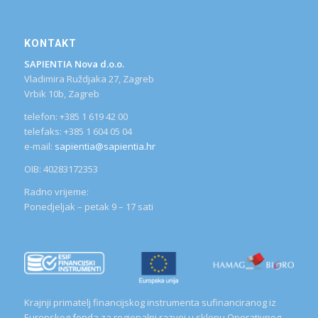
KONTAKT
SAPIENTIA Nova d.o.o.
Vladimira Ruždjaka 27, Zagreb
Vrbik 10b, Zagreb
telefon: +385 1 619 42 00
telefaks: +385 1 604 05 04
e-mail:
sapientia@sapientia.hr
OIB: 40283172353
Radno vrijeme:
Ponedjeljak – petak 9 – 17 sati
Krajnji primatelj financijskog instrumenta sufinanciranog iz
Europskog fonda za regionalni razvoj u sklopu Operativnog