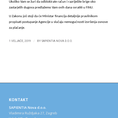
Ukoliko Vam se žuri da odblokirate račun i razriješite brige oko
zastarjelih dugova predlažemo Vam ovih dana svratiti u FINU.
U Zakonu još stoji da će Ministar financija detaljnije pravilnikom
propisati postupanje Agencije u slučaju nemogućnosti izvršenja osnove
za plaćanje.
/
1 VELJAČE, 2019
BY
SAPIENTIA NOVA D.O.O.
KONTAKT
SAPIENTIA Nova d.o.o.
Vladimira Ruždjaka 27, Zagreb