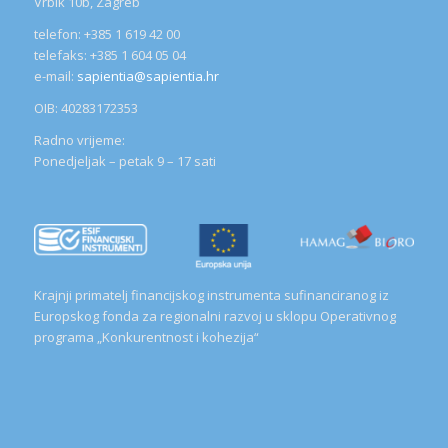
Vrbik 10b, Zagreb
telefon: +385 1 619 42 00
telefaks: +385 1 604 05 04
e-mail:
sapientia@sapientia.hr
OIB: 40283172353
Radno vrijeme:
Ponedjeljak – petak 9 – 17 sati
Krajnji primatelj financijskog instrumenta sufinanciranog iz
Europskog fonda za regionalni razvoj u sklopu Operativnog
programa „Konkurentnost i kohezija“