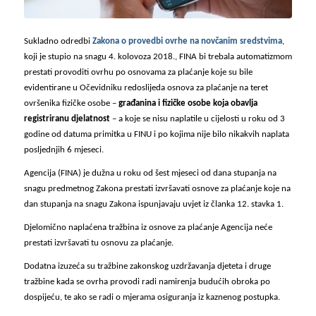
Sukladno odredbi
Zakona o provedbi ovrhe na novčanim sredstvima
,
koji je stupio na snagu 4. kolovoza 2018., FINA bi trebala automatizmom
prestati provoditi ovrhu po osnovama za plaćanje koje su bile
evidentirane u Očevidniku redoslijeda osnova za plaćanje na teret
ovršenika fizičke osobe –
građanina i fizičke osobe koja obavlja
registriranu djelatnost
– a koje se nisu naplatile u cijelosti u roku od 3
godine od datuma primitka u FINU i po kojima nije bilo nikakvih naplata
posljednjih 6 mjeseci.
Agencija (FINA) je dužna u roku od šest mjeseci od dana stupanja na
snagu predmetnog Zakona prestati izvršavati osnove za plaćanje koje na
dan stupanja na snagu Zakona ispunjavaju uvjet iz članka 12. stavka 1.
Djelomično naplaćena tražbina iz osnove za plaćanje Agencija neće
prestati izvršavati tu osnovu za plaćanje.
Dodatna izuzeća su tražbine zakonskog uzdržavanja djeteta i druge
tražbine kada se ovrha provodi radi namirenja budućih obroka po
dospijeću, te ako se radi o mjerama osiguranja iz kaznenog postupka.