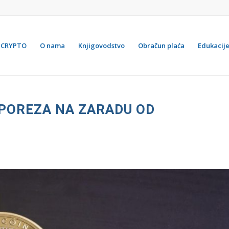
CRYPTO
O nama
Knjigovodstvo
Obračun plaća
Edukacij
 POREZA NA ZARADU OD