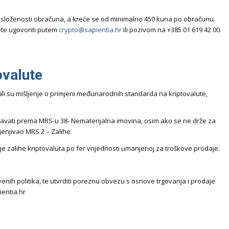
a i složenosti obračuna, a kreće se od minimalno 450 kuna po obračunu.
ete ugovoriti putem
crypto@sapientia.hr
ili pozivom na +385 01 619 42 00.
ovalute
dali su mišljenje o primjeni međunarodnih standarda na kriptovalute,
unavati prema MRS-u 38- Nematerijalna imovina, osim ako se ne drže za
jenjivao MRS 2 – Zalihe.
je zalihe kriptovaluta po fer vrijednosti umanjenoj za troškove prodaje.
ih politika, te utvrditi poreznu obvezu s osnove trgovanja i prodaje
entia.hr