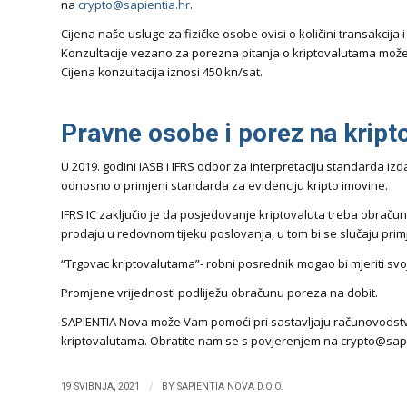
na
crypto@sapientia.hr
.
Cijena naše usluge za fizičke osobe ovisi o količini transakcij
Konzultacije vezano za porezna pitanja o kriptovalutama mož
Cijena konzultacija iznosi 450 kn/sat.
Pravne osobe i porez na kript
U 2019. godini IASB i IFRS odbor za interpretaciju standarda iz
odnosno o primjeni standarda za evidenciju kripto imovine.
IFRS IC zaključio je da posjedovanje kriptovaluta treba obrač
prodaju u redovnom tijeku poslovanja, u tom bi se slučaju prim
“Trgovac kriptovalutama”- robni posrednik mogao bi mjeriti svo
Promjene vrijednosti podliježu obračunu poreza na dobit.
SAPIENTIA Nova može Vam pomoći pri sastavljaju računovodstven
kriptovalutama. Obratite nam se s povjerenjem na crypto@sapi
/
19 SVIBNJA, 2021
BY
SAPIENTIA NOVA D.O.O.