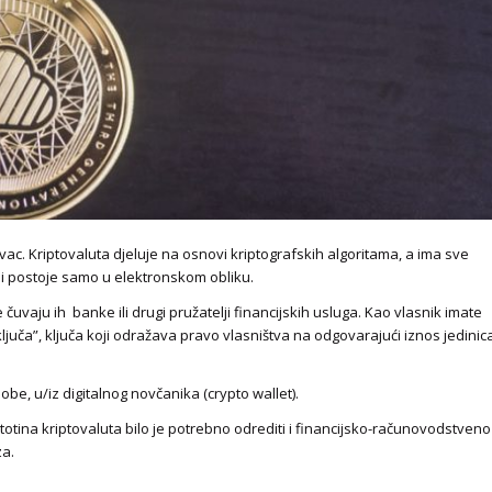
ovac. Kriptovaluta djeluje na osnovi kriptografskih algoritama, a ima sve
e i postoje samo u elektronskom obliku.
čuvaju ih banke ili drugi pružatelji financijskih usluga. Kao vlasnik imate
uča”, ključa koji odražava pravo vlasništva na odgovarajući iznos jedinic
be, u/iz digitalnog novčanika (crypto wallet).
stotina kriptovaluta bilo je potrebno odrediti i financijsko-računovodstveno
za.