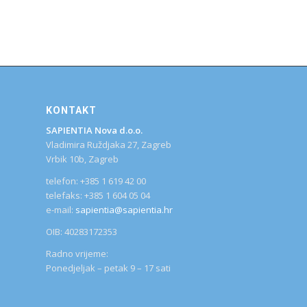
KONTAKT
SAPIENTIA Nova d.o.o.
Vladimira Ruždjaka 27, Zagreb
Vrbik 10b, Zagreb
telefon: +385 1 619 42 00
telefaks: +385 1 604 05 04
e-mail:
sapientia@sapientia.hr
OIB: 40283172353
Radno vrijeme:
Ponedjeljak – petak 9 – 17 sati