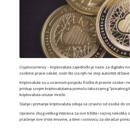
Cryptocurrency – kriptovaluta zajednički je naziv za digitalni n
osobine prave valute, osim što iza njih ne stoji autoritet držav
Kriptovalute su u izravnom posjedu fizičke ili pravne osobe i ne 
pristup svojim kriptovalutama pomoću takozvanog “privatnog klj
kriptovaluta unutar mreže.
Slanje i primanje kriptovaluta odvija se izravno od osobe do oso
Upravno zbog velikog interesa za ovo tržište i razvoj nekoliko 
praćenje ove vrste imovine, a time i osnovicu za obračun pore