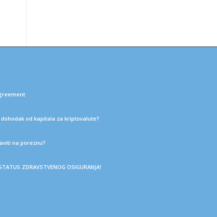
Agreement
a dohodak od kapitala za kriptovalute?
aviti na poreznu?
J STATUS ZDRAVSTVENOG OSIGURANJA!