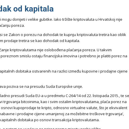
dak od kapitala
ogu donijeti i velike gubitke. Iako tržište kriptovaluta u Hrvatskoj nije
laćanju poreza.
i se Zakon o porezu na dohodak te kupnju kriptovaluta tretira kao oblik
ikom prodaje tretira se kao dohodak od kapitala.
aćanje kriptovalutama nije oslobođena plaćanja poreza. U takvim
u poreznom smislu ostaju financijska imovina i potrebno je platiti porez na
apitalnih dobitaka ostvarenih na razlici između kupovne i prodajne cijene
ava poziva se na presudu Suda Europske unije.
kladno presudi Suda EU-a u predmetu C-264/14 od 22. listopada 2015., te s
rgovanja bitcoinima, kao i svim ostalim kriptovalutama, plaća porez na
 osnovi kupoprodaje te kripto, odnosno virtualne valute, što je ekvivalent
 nabavne i prodajne cijene umanjenoj za možebitne troškove trgovanja’,
pitalnih dobitaka po osnovi transakcija kriptovalutama.