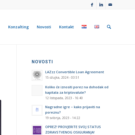
e
Konzalting
Novosti
Kontakt
NOVOSTI
LAZzz Convertible Loan Agreement
15 ožujka, 2024 - 03:51
Koliko će iznositi porez na dohodak od
kapitala za kriptovalute?
12 listopada, 2023 - 16:40
Nagradne igre – kako prijaviti na
poreznu?
19 svibnja, 2023 - 14:22
OPREZ! PROVJERITE SVOJ STATUS
ZDRAVSTVENOG OSIGURANJA!