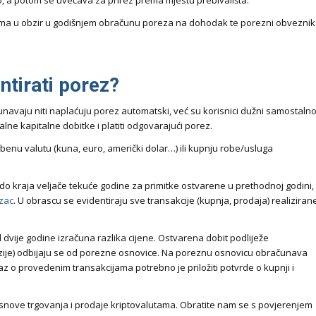
o, a potom se uvećava za prirez prema mjestu prebivališta.
zima u obzir u godišnjem obračunu poreza na dohodak te porezni obveznik
entirati porez?
unavaju niti naplaćuju porez automatski, već su korisnici dužni samostaln
ualne kapitalne dobitke i platiti odgovarajući porez.
enu valutu (kuna, euro, američki dolar…) ili kupnju robe/usluga
 do kraja veljače tekuće godine za primitke ostvarene u prethodnoj godini,
zac
. U obrascu se evidentiraju sve transakcije (kupnja, prodaja) realiziran
dvije godine izračuna razlika cijene. Ostvarena dobit podliježe
ovizije) odbijaju se od porezne osnovice. Na poreznu osnovicu obračunava
z o provedenim transakcijama potrebno je priložiti potvrde o kupnji i
nove trgovanja i prodaje kriptovalutama. Obratite nam se s povjerenjem