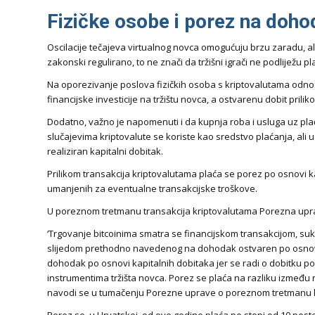
Fizičke osobe i porez na doho
Oscilacije tečajeva virtualnog novca omogućuju brzu zaradu, ali m
zakonski regulirano, to ne znači da tržišni igrači ne podliježu p
Na oporezivanje poslova fizičkih osoba s kriptovalutama odnos
financijske investicije na tržištu novca, a ostvarenu dobit pril
Dodatno, važno je napomenuti i da kupnja roba i usluga uz pl
slučajevima kriptovalute se koriste kao sredstvo plaćanja, ali 
realiziran kapitalni dobitak.
Prilikom transakcija kriptovalutama plaća se porez po osnovi k
umanjenih za eventualne transakcijske troškove.
U poreznom tretmanu transakcija kriptovalutama Porezna upr
‘Trgovanje bitcoinima smatra se financijskom transakcijom, su
slijedom prethodno navedenog na dohodak ostvaren po osnovi t
dohodak po osnovi kapitalnih dobitaka jer se radi o dobitku po
instrumentima tržišta novca. Porez se plaća na razliku između
navodi se u tumačenju Porezne uprave o poreznom tretmanu ka