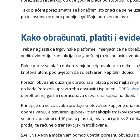
Porez se, u Hrvatskoj, od ove godine plaća po stopi od 10 post
Tako plaćeni porez smatra se konačnim, što znači da se ne u
po toj osnovi ne mora podnijeti godišnju poreznu prijavu.
Kako obračunati, platiti i evid
Treba naglasiti da trgovinske platforme i mjenjačnice ne obrač
voditi evidenciju transakcija i na godišnjoj razini prijaviti event
Dakle porez se plaća nakon zamjene kriptovaluta za neku služb
kriptovalutom, pod uvjetom da su ostvareni kapitalni dobici.
Porezni obveznik dužan je obračunati i platiti porez najkasnije
do kada Poreznoj upravi treba dostaviti i ispunjeni
JOPPD obra
u prethodnoj godini i obračunava ostvarena kapitalna dobit.
Princip je da se za svaku prodaju kriptovalute kupljene unazad 
oporezivanju, a ostvareni gubitak i transakcijski troškovi (pr
se porez po stopi od 10 posto plus odgovarajući prirez. Za doka
prodaji te račune o transakcijskim troškovima.
SAPIENTIA Nova može Vam pomoći utvrditi poreznu obvezu s os